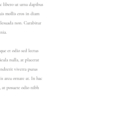
 ac libero ut urna dapibus
is mollis eros in diam
alesuada non. Curabitur
nia.
que et odio sed lectus
cula nulla, at placerat
ndrerit viverra purus
s arcu ornare at. In hac
, at posuere odio nibh