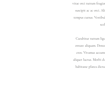
vitae orci rutrum feugiat
suscipit ac ac orci. 
tempus cursus. Vestibu
sce
Curabitur rutrum ligu
ornare aliquam. Donec 
eros. Vivamus accums
aliquet luctus. Morbi d
habitasse platea dict