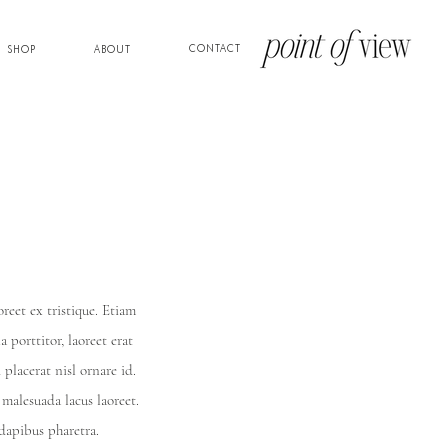
CONTACT
SHOP
ABOUT
reet ex tristique. Etiam
 porttitor, laoreet erat
 placerat nisl ornare id.
 malesuada lacus laoreet.
dapibus pharetra.