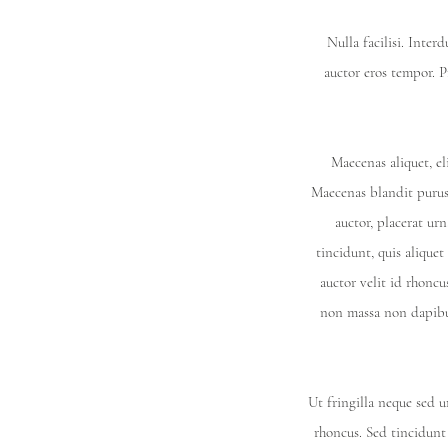
Nulla facilisi. Inte
auctor eros tempor. P
Maecenas aliquet, e
Maecenas blandit purus 
auctor, placerat urn
tincidunt, quis aliquet
auctor velit id rhoncu
non massa non dapibus
Ut fringilla neque sed u
rhoncus. Sed tincidunt 