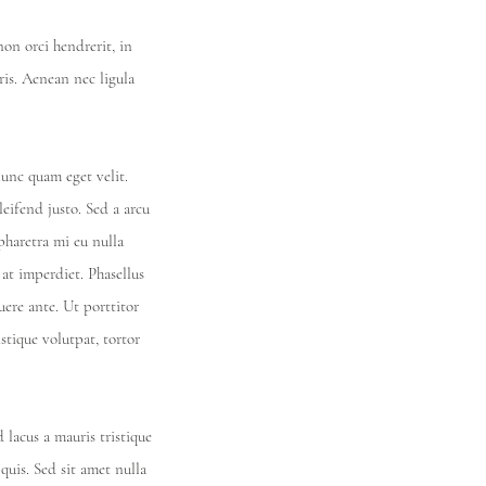
on orci hendrerit, in
ris. Aenean nec ligula
unc quam eget velit.
eifend justo. Sed a arcu
 pharetra mi eu nulla
 at imperdiet. Phasellus
uere ante. Ut porttitor
tique volutpat, tortor
 lacus a mauris tristique
quis. Sed sit amet nulla