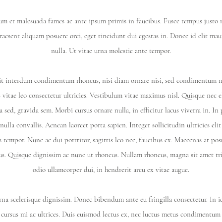
rdum et malesuada fames ac ante ipsum primis in faucibus. Fusce tempus justo n
raesent aliquam posuere orci, eget tincidunt dui egestas in. Donec id elit mau
nulla. Ut vitae urna molestie ante tempor.
lit interdum condimentum rhoncus, nisi diam ornare nisi, sed condimentum n
vitae leo consectetur ultricies. Vestibulum vitae maximus nisl. Quisque nec el
a sed, gravida sem. Morbi cursus ornare nulla, in efficitur lacus viverra in. In
 nulla convallis. Aenean laoreet porta sapien. Integer sollicitudin ultricies elit
s tempor. Nunc ac dui porttitor, sagittis leo nec, faucibus ex. Maecenas at pos
. Quisque dignissim ac nunc ut rhoncus. Nullam rhoncus, magna sit amet tris
odio ullamcorper dui, in hendrerit arcu ex vitae augue.
rna scelerisque dignissim. Donec bibendum ante eu fringilla consectetur. In id
cursus mi ac ultrices. Duis euismod lectus ex, nec luctus metus condimentum 