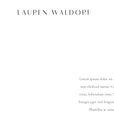
Lorem ipsum dolor sit a
non eleifend metus. Cur
vitae, bibendum risus. S
Integer eget nisl feugia
Phasellus ac urn