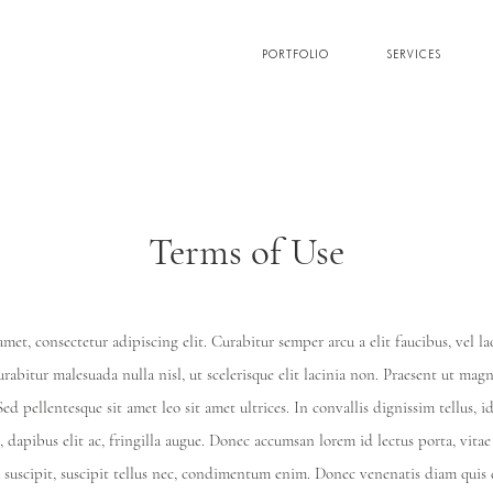
PORTFOLIO
SERVICES
Terms of Use
met, consectetur adipiscing elit. Curabitur semper arcu a elit faucibus, vel lao
abitur malesuada nulla nisl, ut scelerisque elit lacinia non. Praesent ut magna
ed pellentesque sit amet leo sit amet ultrices. In convallis dignissim tellus, id
t, dapibus elit ac, fringilla augue. Donec accumsan lorem id lectus porta, vitae
a suscipit, suscipit tellus nec, condimentum enim. Donec venenatis diam quis 